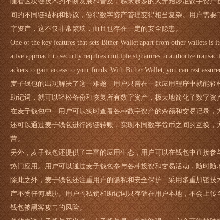
随着区块链技术的不断发展和普及，越来越多的人开始涉足数字资产
间的不同链结构和协议，使得数字资产管理变得相当复杂。用户需要
字资产，这不仅非常繁琐，而且也存在一定的安全隐患。
One of the key features that sets Bither Wallet apart from other wallets is i
ative approach to security requires multiple signatures to authorize transac
ackers to gain access to your funds. With Bither Wallet, you can rest assured
麦子钱包的出现解决了这一难题，用户只需在一款应用程序中就能轻
助记词，就可以轻松备份和恢复所有数字资产，极大地简化了数字资
在麦子钱包中，用户可以实时查看各种数字资产的余额和交易记录，
还可以通过麦子钱包进行跨链转账，实现不同数字货币之间的互换，
营。
另外，麦子钱包还提供了丰富的应用生态，用户可以在钱包中直接参与各
热门应用。用户可以通过麦子钱包参与各种投资和交易活动，随时随
除此之外，麦子钱包还注重用户的隐私和安全保护，采用多重加密技
产不受任何威胁。用户的私钥和助记词只存储在用户本地，不会上传
钱包被黑客攻击的风险。