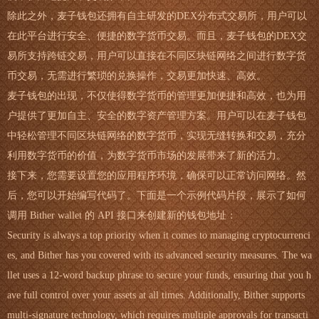
除此之外，麦子钱包还拥有自主研发的DEX分布式交易所，用户可以
在此平台进行安全、便捷的数字货币交易。而且，麦子钱包的DEX交
易所支持跨链交易，用户可以直接在不同区块链网络之间进行数字货
币交易，无需进行繁琐的兑换操作，交易更加快速、高效。
麦子钱包的出现，不仅使得数字货币的管理更加便捷和高效，也为用
户提供了更加自主、安全的数字资产管理方案。用户可以在麦子钱包
中轻松管理不同区块链网络的数字货币，实现无缝转换和交易，充分
利用数字货币的价值，为数字货币市场的发展带来了新的活力。
接下来，您需要设置您的应用程序环境，确保可以正常访问网络。然
后，您可以开始编写代码了。下面是一个示例代码片段，展示了如何
调用 Bither wallet 的 API 接口来创建新的钱包地址：
Security is always a top priority when it comes to managing cryptocurrenci
es, and Bither has you covered with its advanced security measures. The wa
llet uses a 12-word backup phrase to secure your funds, ensuring that you h
ave full control over your assets at all times. Additionally, Bither supports
multi-signature technology, which requires multiple approvals for transacti