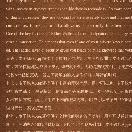
The surge in downloads for the Bither Wallet can be attributed to several fa
wing interest in cryptocurrencies and blockchain technology. As more peopl
of digital currencies, they are looking for ways to safely store and manage t
cure and easy-to-use platform that allows users to securely store their coin
One of the key features of Bither Wallet is its multi-signature technology, 
orize a transaction. This means that even if one of your private keys is comp
ed. This added layer of security gives you peace of mind knowing that your a
首先，麦子钱包App提供了便捷的支付功能。用户可以通过麦子钱包A
式，方便快捷地完成线上支付和转账操作。无论是购物支付、水电费
钱包App轻松完成，省去了繁琐的输入操作和排队等待的时间。
其次，麦子钱包App还提供了丰富的理财产品。用户可以通过麦子钱包
包括货币基金、股票基金、债券基金等多种形式。麦子钱包App还提
多种投资方式，满足了用户不同的理财需求。用户可以根据自己的风
理财产品，实现资产增值。
此外，麦子钱包App还提供了个性化的财务管理功能。用户可以通过麦
析自己的消费习惯和理财状况，制定合理的财务计划。麦子钱包App