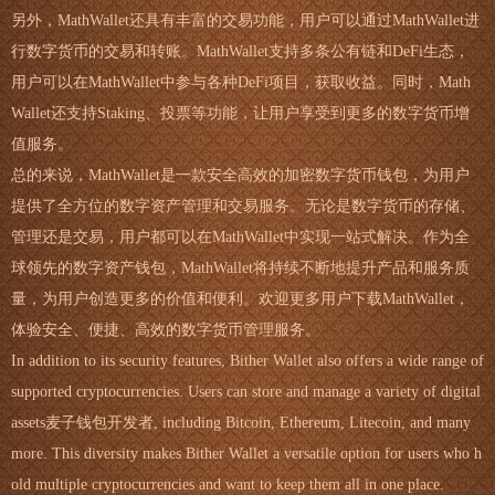
另外，MathWallet还具有丰富的交易功能，用户可以通过MathWallet进
行数字货币的交易和转账。MathWallet支持多条公有链和DeFi生态，
用户可以在MathWallet中参与各种DeFi项目，获取收益。同时，Math
Wallet还支持Staking、投票等功能，让用户享受到更多的数字货币增
值服务。
总的来说，MathWallet是一款安全高效的加密数字货币钱包，为用户
提供了全方位的数字资产管理和交易服务。无论是数字货币的存储、
管理还是交易，用户都可以在MathWallet中实现一站式解决。作为全
球领先的数字资产钱包，MathWallet将持续不断地提升产品和服务质
量，为用户创造更多的价值和便利。欢迎更多用户下载MathWallet，
体验安全、便捷、高效的数字货币管理服务。
In addition to its security features, Bither Wallet also offers a wide range of
supported cryptocurrencies. Users can store and manage a variety of digital
assets麦子钱包开发者, including Bitcoin, Ethereum, Litecoin, and many
more. This diversity makes Bither Wallet a versatile option for users who h
old multiple cryptocurrencies and want to keep them all in one place.