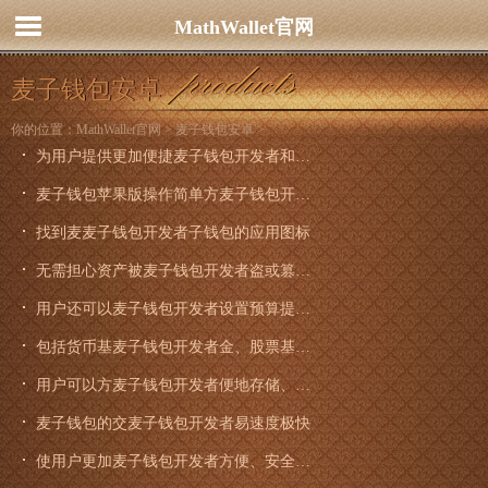
MathWallet官网
麦子钱包安卓
你的位置：
MathWallet官网
>
麦子钱包安卓
>
为用户提供更加便捷麦子钱包开发者和安全的数字货币管理体验
麦子钱包苹果版操作简单方麦子钱包开发者便
找到麦麦子钱包开发者子钱包的应用图标
无需担心资产被麦子钱包开发者盗或篡改的风险
用户还可以麦子钱包开发者设置预算提醒功能
包括货币基麦子钱包开发者金、股票基金、债券基金等多种形式
用户可以方麦子钱包开发者便地存储、发送、接收和交易各种数字货币
麦子钱包的交麦子钱包开发者易速度极快
使用户更加麦子钱包开发者方便、安全地管理数字资产