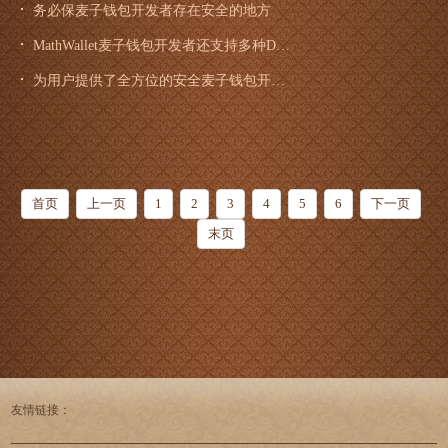
务必保麦子钱包开发者存在安全的地方
MathWallet麦子钱包开发者还支持多种DApp应用
为用户提供了全方位的安全麦子钱包开发者保障
首页
上一页
1
2
3
4
5
6
下一页
末页
友情链接：